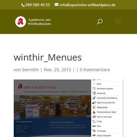
089-580 40 55
info@apotheke-willibaldplatz.de
winthir_Menues
von
berndm
| Nov. 25, 2015 | |
0 Kommentare